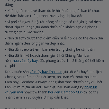
đăng.
•
Không nên mua vé tham dự lễ hội ở bên ngoài ban tổ chức
để đảm bảo an toàn, tránh trường hợp bị lừa đảo.
•
Vì phố cổ ngày lễ hội rất đông nên bạn có thể ghi lại số điện
thoại, địa chỉ hoặc giữ danh thiếp của khách sạn để phòng
trường hợp bị lạc đường.
•
Nên đi sớm trước thời điểm diễn ra lễ hội để có thể chọn địa
điểm ngắm đèn lồng gần và đẹp nhất.
•
Nếu dẫn theo trẻ em, bạn nên trông chừng bé cẩn thận.
•
Nếu đã lên kế hoạch tham gia lễ hội Chiang Mai, bạn
nên
mua vé máy bay
, đặt phòng trước 1 – 2 tháng để tiết kiệm
chi phí.
Đừng quên săn
vé máy bay Thái Lan
giá tốt để chuyến du lịch
Chiang Mai thêm phần tiết kiệm, an toàn và thoải mái hơn.
Hiện nay, Bamboo Airways đang khai thác chuyến bay đi Thái
Lan với mức giá ưu đãi. Đặc biệt, nếu bạn đăng ký
nhận tin
khuyến mãi
hoặc trở thành
hội viên Bamboo Club
thì có thể
nhận thêm nhiều quyền lợi hấp dẫn khác.