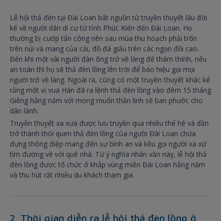
Lễ hội thả đèn tại Đài Loan bắt nguồn từ truyền thuyết lâu đời
kể về người dân di cư từ tỉnh Phúc Kiến đến Đài Loan. Họ
thường bị cướp tấn công nên sau mùa thu hoạch phải trốn
trên núi và mang của cải, đồ đá giấu trên các ngọn đồi cao.
Đến khi một vài người đàn ông trở về làng để thám thính, nếu
an toàn thì họ sẽ thả đèn lồng lên trời để báo hiệu gọi mọi
người trở về làng. Ngoài ra, cũng có một truyền thuyết khác kể
rằng một vị vua Hán đã ra lệnh thả đèn lồng vào đêm 15 tháng
Giêng hằng năm với mong muốn thần linh sẽ ban phước cho
dân lành.
Truyền thuyết xa xưa được lưu truyền qua nhiều thế hệ và dần
trở thành thói quen thả đèn lồng của người Đài Loan chứa
đựng thông điệp mang đến sự bình an và kêu gọi người xa xứ
tìm đường về với quê nhà. Từ ý nghĩa nhân văn này, lễ hội thả
đèn lồng được tổ chức ở khắp vùng miền Đài Loan hằng năm
và thu hút rất nhiều du khách tham gia.
2. Thời gian diễn ra lễ hội thả đèn lồng ở