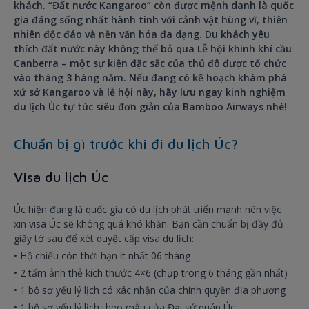
khách. “Đất nước Kangaroo” còn được mệnh danh là quốc
gia đáng sống nhất hành tinh với cảnh vật hùng vĩ, thiên
nhiên độc đáo và nền văn hóa đa dạng. Du khách yêu
thích đất nước này không thể bỏ qua Lễ hội khinh khí cầu
Canberra – một sự kiện đặc sắc của thủ đô được tổ chức
vào tháng 3 hàng năm. Nếu đang có kế hoạch khám phá
xứ sở Kangaroo và lễ hội này, hãy lưu ngay kinh nghiệm
du lịch Úc tự túc siêu đơn giản của Bamboo Airways nhé!
Chuẩn bị gì trước khi đi du lịch Úc?
Visa du lịch Úc
Úc hiện đang là quốc gia có du lịch phát triển mạnh nên việc
xin visa Úc sẽ không quá khó khăn. Bạn cần chuẩn bị đầy đủ
giấy tờ sau để xét duyệt cấp visa du lịch:
• Hộ chiếu còn thời hạn ít nhất 06 tháng
• 2 tấm ảnh thẻ kích thước 4×6 (chụp trong 6 tháng gần nhất)
• 1 bộ sơ yếu lý lịch có xác nhận của chính quyền địa phương
• 1 bộ sơ yếu lý lịch theo mẫu của Đại sứ quán Úc