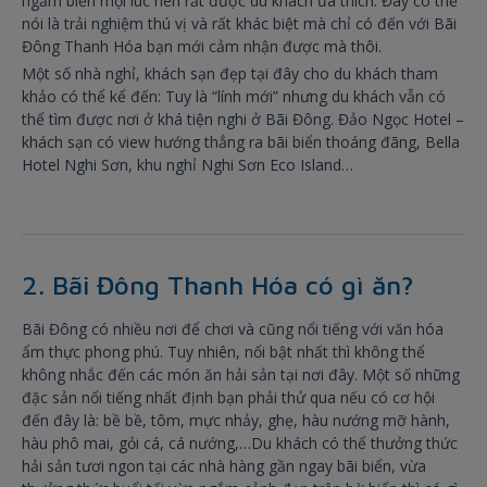
ngắm biển mọi lúc nên rất được du khách ưa thích. Đây có thể
nói là trải nghiệm thú vị và rất khác biệt mà chỉ có đến với Bãi
Đông Thanh Hóa bạn mới cảm nhận được mà thôi.
Một số nhà nghỉ, khách sạn đẹp tại đây cho du khách tham
khảo có thể kể đến: Tuy là “lính mới” nhưng du khách vẫn có
thể tìm được nơi ở khá tiện nghi ở Bãi Đông. Đảo Ngọc Hotel –
khách sạn có view hướng thẳng ra bãi biển thoáng đãng, Bella
Hotel Nghi Sơn, khu nghỉ Nghi Sơn Eco Island…
2. Bãi Đông Thanh Hóa có gì ăn?
Bãi Đông có nhiều nơi để chơi và cũng nổi tiếng với văn hóa
ẩm thực phong phú. Tuy nhiên, nổi bật nhất thì không thể
không nhắc đến các món ăn hải sản tại nơi đây. Một số những
đặc sản nổi tiếng nhất định bạn phải thử qua nếu có cơ hội
đến đây là: bề bề, tôm, mực nhảy, ghẹ, hàu nướng mỡ hành,
hàu phô mai, gỏi cá, cá nướng,…Du khách có thể thưởng thức
hải sản tươi ngon tại các nhà hàng gần ngay bãi biển, vừa