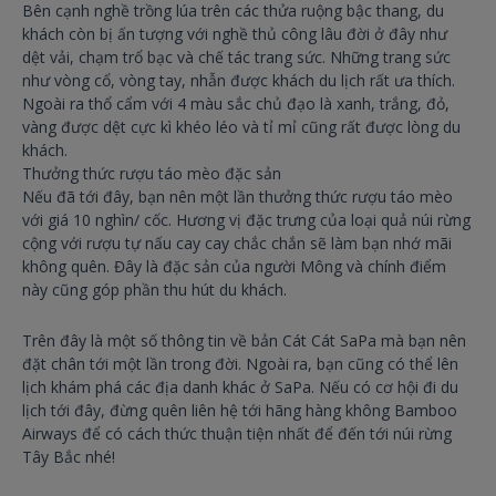
Bên cạnh nghề trồng lúa trên các thửa ruộng bậc thang, du
khách còn bị ấn tượng với nghề thủ công lâu đời ở đây như
dệt vải, chạm trổ bạc và chế tác trang sức. Những trang sức
như vòng cổ, vòng tay, nhẫn được khách du lịch rất ưa thích.
Ngoài ra thổ cẩm với 4 màu sắc chủ đạo là xanh, trắng, đỏ,
vàng được dệt cực kì khéo léo và tỉ mỉ cũng rất được lòng du
khách.
Thưởng thức rượu táo mèo đặc sản
Nếu đã tới đây, bạn nên một lần thưởng thức rượu táo mèo
với giá 10 nghìn/ cốc. Hương vị đặc trưng của loại quả núi rừng
cộng với rượu tự nấu cay cay chắc chắn sẽ làm bạn nhớ mãi
không quên. Đây là đặc sản của người Mông và chính điểm
này cũng góp phần thu hút du khách.
Trên đây là một số thông tin về bản Cát Cát SaPa mà bạn nên
đặt chân tới một lần trong đời. Ngoài ra, bạn cũng có thể lên
lịch khám phá các địa danh khác ở SaPa. Nếu có cơ hội đi du
lịch tới đây, đừng quên liên hệ tới hãng hàng không Bamboo
Airways để có cách thức thuận tiện nhất để đến tới núi rừng
Tây Bắc nhé!