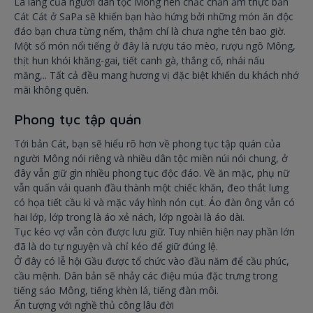
Là làng của người dân tộc Mông nên chắc chắn ẩm thực bản
Cát Cát ở SaPa sẽ khiến bạn hào hứng bởi những món ăn độc
đáo bạn chưa từng nếm, thậm chí là chưa nghe tên bao giờ.
Một số món nổi tiếng ở đây là rượu táo mèo, rượu ngô Mông,
thịt hun khói khăng-gai, tiết canh gà, thắng cố, nhái nấu
măng,.. Tất cả đều mang hương vị đặc biệt khiến du khách nhớ
mãi không quên.
Phong tục tập quán
Tới bản Cát, bạn sẽ hiểu rõ hơn về phong tục tập quán của
người Mông nói riêng và nhiều dân tộc miền núi nói chung, ở
đây vẫn giữ gìn nhiều phong tục độc đáo. Về ăn mặc, phụ nữ
vẫn quấn vải quanh đầu thành một chiếc khăn, đeo thắt lưng
có họa tiết cầu kì và mặc váy hình nón cụt. Áo đàn ông vẫn có
hai lớp, lớp trong là áo xẻ nách, lớp ngoài là áo dài.
Tục kéo vợ vẫn còn được lưu giữ. Tuy nhiên hiện nay phần lớn
đã là do tự nguyện và chỉ kéo để giữ đúng lệ.
Ở đây có lễ hội Gầu được tổ chức vào đầu năm để cầu phúc,
cầu mệnh. Dân bản sẽ nhảy các điệu múa đặc trưng trong
tiếng sáo Mông, tiếng khèn lá, tiếng đàn môi.
Ấn tượng với nghề thủ công lâu đời