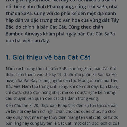
nổi tiếng như đỉnh Phanxipang, cổng trời SaPa, nhà
thờ đá SaPa. Cùng với đó phải kể đến một địa danh
hấp dẫn và đặc trưng cho văn hoá của vùng đất Tây
Bắc, đó chính là bản Cát Cát. Cùng theo chân
Bamboo Airways khám phá ngay bản Cát Cát SaPa
qua bài viết sau đây.
1. Giới thiệu về bản Cát Cát
Nằm cách trung tâm thị trấn SaPa khoảng 3km, bản Cát Cát
được hình thành vào thế kỷ 19, thuộc địa phận xã San Sả Hồ
huyện Sa Pa. Đây là làng người dân tộc Mông ở miền núi Tây
Bắc Việt Nam tập trung sinh sống. Khi đến nơi đây, bạn không
chỉ được chào đón nồng nhiệt mà còn được nghe kể những
câu chuyện liên quan đến các địa danh trong vùng.
Đến đầu thế kỉ 20, thực dân Pháp biết đến sự tồn tại của bản
và lấy nơi đây làm nơi nghỉ chân cho các quan chức, họ cho
xây dựng một nhà máy thủy điện mang tên CatScat. Kể từ đó
bản làng này cũng lấy tên là Cát Cát, một cách đọc lệch đi của