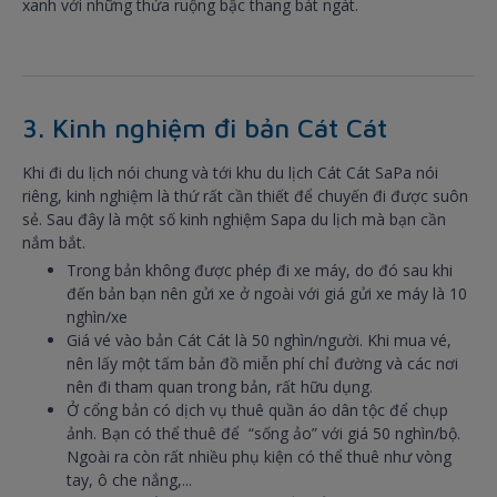
xanh với những thửa ruộng bậc thang bát ngát.
3. Kinh nghiệm đi bản Cát Cát
Khi đi du lịch nói chung và tới khu du lịch Cát Cát SaPa nói
riêng, kinh nghiệm là thứ rất cần thiết để chuyến đi được suôn
sẻ. Sau đây là một số kinh nghiệm Sapa du lịch mà bạn cần
nắm bắt.
Trong bản không được phép đi xe máy, do đó sau khi
đến bản bạn nên gửi xe ở ngoài với giá gửi xe máy là 10
nghìn/xe
Giá vé vào bản Cát Cát là 50 nghìn/người. Khi mua vé,
nên lấy một tấm bản đồ miễn phí chỉ đường và các nơi
nên đi tham quan trong bản, rất hữu dụng.
Ở cổng bản có dịch vụ thuê quần áo dân tộc để chụp
ảnh. Bạn có thể thuê để “sống ảo” với giá 50 nghìn/bộ.
Ngoài ra còn rất nhiều phụ kiện có thể thuê như vòng
tay, ô che nắng,...