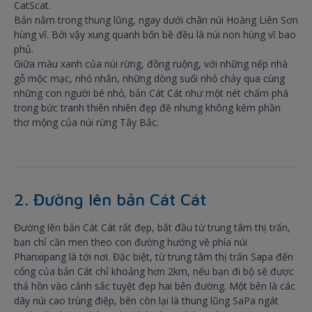
CatScat.
Bản nằm trong thung lũng, ngay dưới chân núi Hoàng Liên Sơn
hùng vĩ. Bởi vậy xung quanh bốn bề đều là núi non hùng vĩ bao
phủ.
Giữa màu xanh của núi rừng, đồng ruộng, với những nếp nhà
gỗ mộc mạc, nhỏ nhắn, những dòng suối nhỏ chảy qua cùng
những con người bé nhỏ, bản Cát Cát như một nét chấm phá
trong bức tranh thiên nhiên đẹp đẽ nhưng không kém phần
thơ mộng của núi rừng Tây Bắc.
2. Đường lên bản Cát Cát
Đường lên bản Cát Cát rất đẹp, bắt đầu từ trung tâm thị trấn,
bạn chỉ cần men theo con đường hướng về phía núi
Phanxipang là tới nơi. Đặc biệt, từ trung tâm thị trấn Sapa đến
cổng của bản Cát chỉ khoảng hơn 2km, nếu bạn đi bộ sẽ được
thả hồn vào cảnh sắc tuyệt đẹp hai bên đường. Một bên là các
dãy núi cao trùng điệp, bên còn lại là thung lũng SaPa ngát