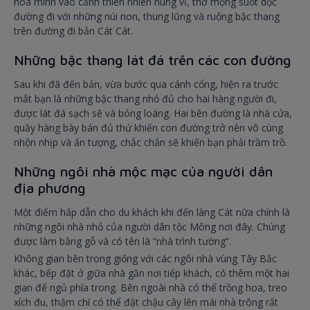
hòa mình vào cảnh thiên nhiên hùng vĩ, thơ mộng suốt dọc
đường đi với những núi non, thung lũng và ruộng bậc thang
trên đường đi bản Cát Cát.
Những bậc thang lát đá trên các con đường
Sau khi đã đến bản, vừa bước qua cánh cổng, hiện ra trước
mắt bạn là những bậc thang nhỏ đủ cho hai hàng người đi,
được lát đá sạch sẽ và bóng loáng. Hai bên đường là nhà cửa,
quầy hàng bày bán đủ thứ khiến con đường trở nên vô cùng
nhộn nhịp và ấn tượng, chắc chắn sẽ khiến bạn phải trầm trồ.
Những ngôi nhà mộc mạc của người dân
địa phương
Một điểm hấp dẫn cho du khách khi đến làng Cát nữa chính là
những ngôi nhà nhỏ của người dân tộc Mông nơi đây. Chúng
được làm bằng gỗ và có tên là “nhà trình tường”.
Không gian bên trong giống với các ngôi nhà vùng Tây Bắc
khác, bếp đặt ở giữa nhà gần nơi tiếp khách, có thêm một hai
gian để ngủ phía trong. Bên ngoài nhà có thể trồng hoa, treo
xích đu, thậm chí có thể đặt chậu cây lên mái nhà trông rất