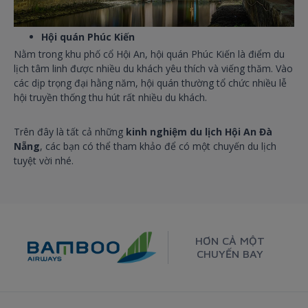
Hội quán Phúc Kiến
Nằm trong khu phố cổ Hội An, hội quán Phúc Kiến là điểm du
lịch tâm linh được nhiều du khách yêu thích và viếng thăm. Vào
các dịp trọng đại hằng năm, hội quán thường tổ chức nhiều lễ
hội truyền thống thu hút rất nhiều du khách.
Trên đây là tất cả những
kinh nghiệm du lịch Hội An Đà
Nẵng
, các bạn có thể tham khảo để có một chuyến du lịch
tuyệt vời nhé.
HƠN CẢ MỘT
CHUYẾN BAY