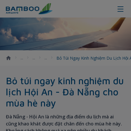
Bỏ túi ngay kinh nghiệm du lịch 
Bỏ Túi Ngay Kinh Nghiệm Du Lịch Hội
Bỏ túi ngay kinh nghiệm du
lịch Hội An - Đà Nẵng cho
mùa hè này
Đà Nẵng - Hội An là những địa điểm du lịch mà ai
cũng khao khát được đặt chân đến cho mùa hè này.
Khoảng cách không quá xa nên nhiều du khách