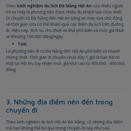
Theo
kinh nghiệm du lịch Đà Nẵng Hội An
của nhiều người
thì xe máy là phương tiện được nhiều du khách lựa chọn nhất.
Di chuyển từ Đà Nẵng đến Hội An bằng xe máy vừa chủ động
về thời gian vừa có thể khám quá các điểm du lịch trên đường
đi. Hiện nay, dịch vụ cho thuê xe khá phổ biến và mức giá thuê
xe khoảng 100.000 đồng/ngày.
Taxi
Là phương tiện đi từ Đà Nẵng đến Hội An phổ biến và nhanh
chóng nhất. Thời gian di chuyển chưa đầy 1 giờ là bạn đã có
mặt tại Hội An, tuy nhiên mức giá khá cao từ 400.000 - 600.000
đồng.
3. Những địa điểm nên đến trong
chuyến đi
Theo kinh nghiệm du lịch Hội An Đà Nẵng, có những địa điểm
mà bạn không thể bỏ qua trong chuyến đi này như sau.