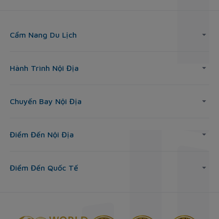
Cẩm Nang Du Lịch
Hành Trình Nội Địa
Chuyến Bay Nội Địa
Điểm Đến Nội Địa
Điểm Đến Quốc Tế