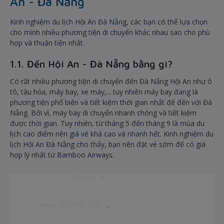
An - Đà Nẵng
Kinh nghiệm du lịch Hội An Đà Nẵng, các bạn có thể lựa chọn
cho mình nhiều phương tiện di chuyển khác nhau sao cho phù
hợp và thuận tiện nhất.
1.1. Đến Hội An - Đà Nẵng bằng gì?
Có rất nhiều phương tiện di chuyển đến Đà Nẵng Hội An như ô
tô, tàu hỏa, máy bay, xe máy,... tuy nhiên máy bay đang là
phương tiện phổ biến và tiết kiệm thời gian nhất để đến với Đà
Nẵng. Bởi vì, máy bay di chuyển nhanh chóng và tiết kiệm
được thời gian. Tuy nhiên, từ tháng 5 đến tháng 9 là mùa du
lịch cao điểm nên giá vé khá cao và nhanh hết. Kinh nghiệm du
lịch Hội An Đà Nẵng cho thấy, bạn nên đặt vé sớm để có giá
hợp lý nhất từ Bamboo Airways.