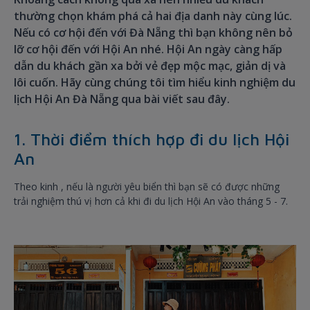
thường chọn khám phá cả hai địa danh này cùng lúc.
Nếu có cơ hội đến với Đà Nẵng thì bạn không nên bỏ
lỡ cơ hội đến với Hội An nhé. Hội An ngày càng hấp
dẫn du khách gần xa bởi vẻ đẹp mộc mạc, giản dị và
lôi cuốn. Hãy cùng chúng tôi tìm hiểu kinh nghiệm du
lịch Hội An Đà Nẵng qua bài viết sau đây.
1. Thời điểm thích hợp đi du lịch Hội
An
Theo kinh , nếu là người yêu biển thì bạn sẽ có được những
trải nghiệm thú vị hơn cả khi đi du lịch Hội An vào tháng 5 - 7.