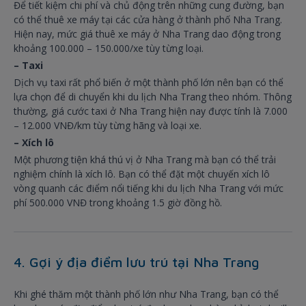
Để tiết kiệm chi phí và chủ động trên những cung đường, bạn
có thể thuê xe máy tại các cửa hàng ở thành phố Nha Trang.
Hiện nay, mức giá thuê xe máy ở Nha Trang dao động trong
khoảng 100.000 – 150.000/xe tùy từng loại.
– Taxi
Dịch vụ taxi rất phổ biến ở một thành phố lớn nên bạn có thể
lựa chọn để di chuyển khi du lịch Nha Trang theo nhóm. Thông
thường, giá cước taxi ở Nha Trang hiện nay được tính là 7.000
– 12.000 VNĐ/km tùy từng hãng và loại xe.
– Xích lô
Một phương tiện khá thú vị ở Nha Trang mà bạn có thể trải
nghiệm chính là xích lô. Bạn có thể đặt một chuyến xích lô
vòng quanh các điểm nổi tiếng khi du lịch Nha Trang với mức
phí 500.000 VNĐ trong khoảng 1.5 giờ đồng hồ.
4. Gợi ý địa điểm lưu trú tại Nha Trang
Khi ghé thăm một thành phố lớn như Nha Trang, bạn có thể