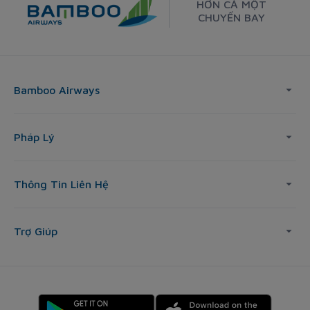
HƠN CẢ MỘT
CHUYẾN BAY
Bamboo Airways
Pháp Lý
Thông Tin Liên Hệ
Trợ Giúp