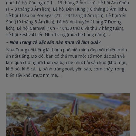
như: Lễ hội Cầu ngư (11 – 13 tháng 2 Âm lịch), Lễ hội Am Chúa
(1 – 3 tháng 3 Âm lịch), Lễ hội Đền Hùng (10 tháng 3 Âm lịch),
Lễ hội Tháp bà Ponagar (21 – 23 tháng 3 Âm lịch), Lễ hội Yến
Sào (10 tháng 5 Âm lịch), Lễ hội du thuyền (tháng 7 Dương
lịch), Lễ hội Carnival (16h – 16h30 thứ 6 và thứ 7 hàng tuần),
Lễ hội Festival biển Nha Trang (mùa hè hàng năm),…
– Nha Trang có đặc sản nào mua về làm quà?
Nha Trang nổi tiếng là thành phố biển xinh đẹp với nhiều món
ăn nổi tiếng. Do đó, bạn có thể mua một số món đặc sản về
làm quà cho người thân và bạn bè như: hải sản khô (khô mực,
khô bò, khô cá…), bánh tráng xoài, yến sào, cơm cháy, rong
biển sấy khô, mực rim me,…