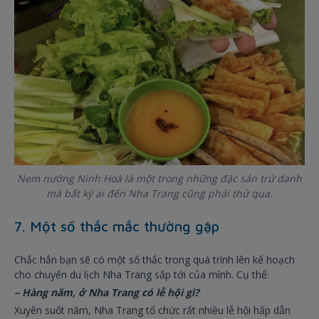
Nem nướng Ninh Hoà là một trong những đặc sản trứ danh
mà bất kỳ ai đến Nha Trang cũng phải thử qua.
7. Một số thắc mắc thường gặp
Chắc hẳn bạn sẽ có một số thắc trong quá trình lên kế hoạch
cho chuyến du lịch Nha Trang sắp tới của mình. Cụ thể:
– Hàng năm, ở Nha Trang có lễ hội gì?
Xuyên suốt năm, Nha Trang tổ chức rất nhiều lễ hội hấp dẫn