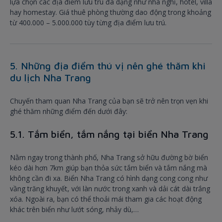
lựa chọn các địa điểm lưu trú đa dạng như nhà nghỉ, hotel, villa
hay homestay. Giá thuê phòng thường dao động trong khoảng
từ 400.000 – 5.000.000 tùy từng địa điểm lưu trú.
5. Những địa điểm thú vị nên ghé thăm khi
du lịch Nha Trang
Chuyến tham quan Nha Trang của bạn sẽ trở nên trọn vẹn khi
ghé thăm những điểm đến dưới đây:
5.1. Tắm biển, tắm nắng tại biển Nha Trang
Nằm ngay trong thành phố, Nha Trang sở hữu đường bờ biển
kéo dài hơn 7km giúp bạn thỏa sức tắm biển và tắm nắng mà
không cần đi xa. Biển Nha Trang có hình dạng cong cong như
vầng trăng khuyết, với làn nước trong xanh và dải cát dài trắng
xóa. Ngoài ra, bạn có thể thoải mái tham gia các hoạt động
khác trên biển như lướt sóng, nhảy dù,…