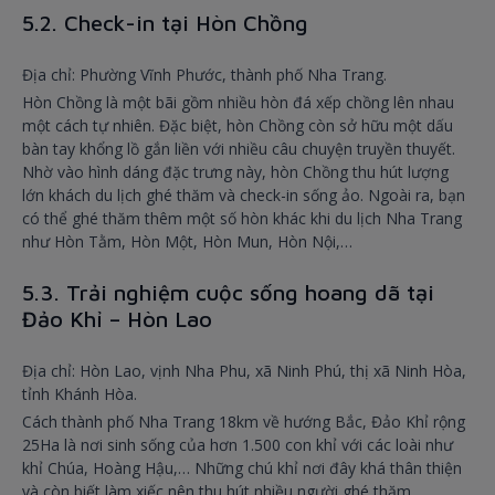
5.2. Check-in tại Hòn Chồng
Địa chỉ: Phường Vĩnh Phước, thành phố Nha Trang.
Hòn Chồng là một bãi gồm nhiều hòn đá xếp chồng lên nhau
một cách tự nhiên. Đặc biệt, hòn Chồng còn sở hữu một dấu
bàn tay khổng lồ gắn liền với nhiều câu chuyện truyền thuyết.
Nhờ vào hình dáng đặc trưng này, hòn Chồng thu hút lượng
lớn khách du lịch ghé thăm và check-in sống ảo. Ngoài ra, bạn
có thể ghé thăm thêm một số hòn khác khi du lịch Nha Trang
như Hòn Tằm, Hòn Một, Hòn Mun, Hòn Nội,…
5.3. Trải nghiệm cuộc sống hoang dã tại
Đảo Khỉ – Hòn Lao
Địa chỉ: Hòn Lao, vịnh Nha Phu, xã Ninh Phú, thị xã Ninh Hòa,
tỉnh Khánh Hòa.
Cách thành phố Nha Trang 18km về hướng Bắc, Đảo Khỉ rộng
25Ha là nơi sinh sống của hơn 1.500 con khỉ với các loài như
khỉ Chúa, Hoàng Hậu,… Những chú khỉ nơi đây khá thân thiện
và còn biết làm xiếc nên thu hút nhiều người ghé thăm.