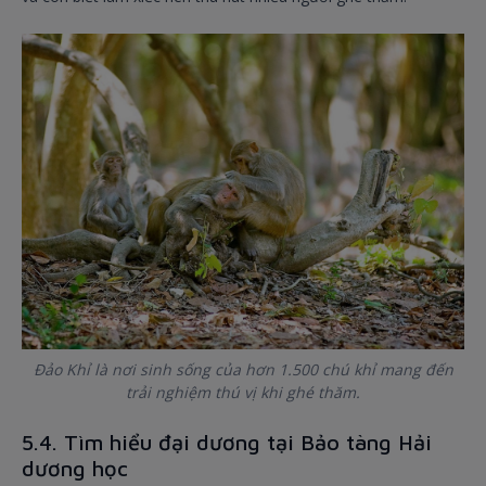
Đảo Khỉ là nơi sinh sống của hơn 1.500 chú khỉ mang đến
trải nghiệm thú vị khi ghé thăm.
5.4. Tìm hiểu đại dương tại Bảo tàng Hải
dương học