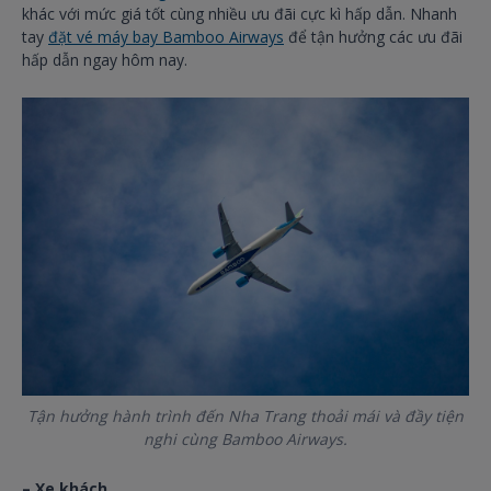
khác với mức giá tốt cùng nhiều ưu đãi cực kì hấp dẫn. Nhanh
tay
đặt vé máy bay Bamboo Airways
để tận hưởng các ưu đãi
hấp dẫn ngay hôm nay.
Tận hưởng hành trình đến Nha Trang thoải mái và đầy tiện
nghi cùng Bamboo Airways.
– Xe khách