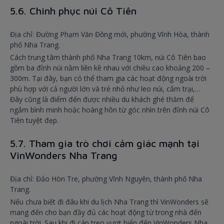
5.6. Chinh phục núi Cô Tiên
Địa chỉ: Đường Phạm Văn Đồng mới, phường Vĩnh Hòa, thành
phố Nha Trang.
Cách trung tâm thành phố Nha Trang 10km, núi Cô Tiên bao
gồm ba đỉnh núi nằm liền kề nhau với chiều cao khoảng 200 –
300m. Tại đây, bạn có thể tham gia các hoạt động ngoài trời
phù hợp với cả người lớn và trẻ nhỏ như leo núi, cắm trại,…
Đây cũng là điểm đến được nhiều du khách ghé thăm để
ngắm bình minh hoặc hoàng hôn từ góc nhìn trên đỉnh núi Cô
Tiên tuyệt đẹp.
5.7. Tham gia trò chơi cảm giác mạnh tại
VinWonders Nha Trang
Địa chỉ: Đảo Hòn Tre, phường Vĩnh Nguyên, thành phố Nha
Trang.
Nếu chưa biết đi đâu khi du lịch Nha Trang thì VinWonders sẽ
mang đến cho bạn đầy đủ các hoạt động từ trong nhà đến
ngoài trời. Sau khi đi cáp treo vượt biển đến VinWonders Nha