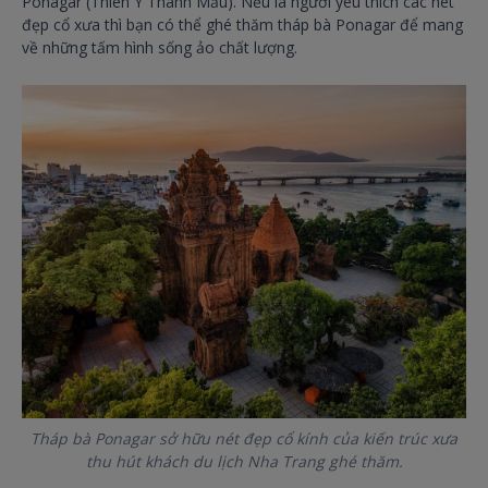
Ponagar (Thiên Y Thánh Mẫu). Nếu là người yêu thích các nét
đẹp cổ xưa thì bạn có thể ghé thăm tháp bà Ponagar để mang
về những tấm hình sống ảo chất lượng.
Tháp bà Ponagar sở hữu nét đẹp cổ kính của kiến trúc xưa
thu hút khách du lịch Nha Trang ghé thăm.