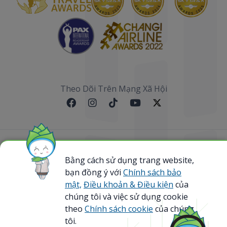
Theo Dõi Trên Mạng Xã Hội
Sơ đồ website
Bằng cách sử dụng trang website,
bạn đồng ý với
Chính sách bảo
@ 2023 Bamboo Airways Copyright. All Rights
Reserved.
mật,
Điều khoản & Điều kiện
của
Business Registration Code: 0107867370
chúng tôi và việc sử dụng cookie
theo
Chính sách cookie
của chúng
tôi.