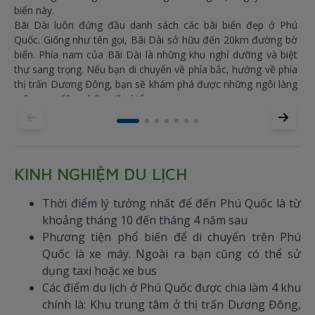
biển này.
Bãi Dài luôn đứng đầu danh sách các bãi biển đẹp ở Phú
Quốc. Giống như tên gọi, Bãi Dài sở hữu đến 20km đường bờ
biển. Phía nam của Bãi Dài là những khu nghỉ dưỡng và biệt
thự sang trọng. Nếu bạn di chuyển về phía bắc, hướng về phía
thị trấn Dương Đông, bạn sẽ khám phá được những ngôi làng
mộc mạc đậm chất miền biển.
Nếu Bãi Dài được biết đến nhiều nhất thì Bãi Sao chính là bãi
biển đẹp nhất. Nằm ở phía Nam của Phú Quốc, cách An Thới
vài cây số, Bãi Sao hiện lên với những cây cọ đung đưa, làn
nước trong vắt và bãi cát trắng mịn hệt như cánh cổng thiên
KINH NGHIỆM DU LỊCH
đường. Bãi Sao yên tĩnh hơn Bãi Dài với một ít nhà hàng và
khách sạn nhỏ ẩn mình trong khu rừng xanh mướt.
Thời điểm lý tưởng nhất để đến Phú Quốc là từ
khoảng tháng 10 đến tháng 4 năm sau
Phương tiện phổ biến để di chuyển trên Phú
Quốc là xe máy. Ngoài ra bạn cũng có thể sử
dụng taxi hoặc xe bus
Các điểm du lịch ở Phú Quốc được chia làm 4 khu
chính là: Khu trung tâm ở thị trấn Dương Đông,