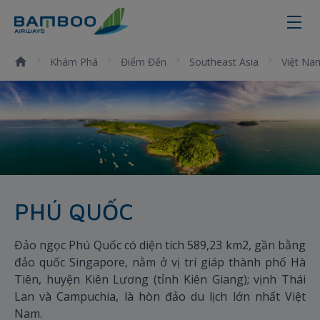
Phú Quốc - Bamboo Airways
Khám Phá
Điểm Đến
Southeast Asia
Việt Na
PHÚ QUỐC
Đảo ngọc Phú Quốc có diện tích 589,23 km2, gần bằng
đảo quốc Singapore, nằm ở vị trí giáp thành phố Hà
Tiên, huyện Kiên Lương (tỉnh Kiên Giang); vịnh Thái
Lan và Campuchia, là hòn đảo du lịch lớn nhất Việt
Nam.