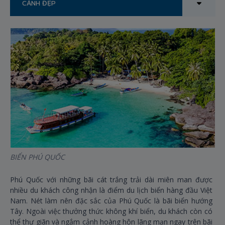
CẢNH ĐẸP
BIỂN PHÚ QUỐC
QU
Phú Quốc với những bãi cát trắng trải dài miên man được
Nằ
nhiều du khách công nhận là điểm du lịch biển hàng đầu Việt
tư
Nam. Nét làm nên đặc sắc của Phú Quốc là bãi biển hướng
nư
Tây. Ngoài việc thưởng thức không khí biển, du khách còn có
qu
thể thư giãn và ngắm cảnh hoàng hôn lãng mạn ngay trên bãi
nhà