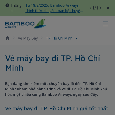
Thông
Từ 18/8/2025, Bamboo Airways
1
/1
tin:
chính thức chuyển toàn bộ chuyến
bay nội địa sang nhà ga T3 Tân
Sơn Nhất
TP. Hồ Chí Minh - Bamboo Airway
Vé Máy Bay
TP. Hồ Chí Minh
Vé máy bay đi TP. Hồ Chí
Minh
Bạn đang tìm kiếm một chuyến bay đi đến TP. Hồ Chí
Minh? Khám phá hành trình và vé đi TP. Hồ Chí Minh khứ
hồi, một chiều cùng Bamboo Airways ngay sau đây.
Vé máy bay đi TP. Hồ Chí Minh giá tốt nhất