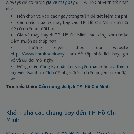
Airways để có được giá
vé máy bay
đi TP. Hồ Chí Minh tốt nhất
nhé:
Nên chọn vé vào các ngày trong tuần để tiết kiệm chi phí
Cân nhắc mua vé máy bay vào TP. Hồ Chí Minh khứ hồi
để có nhiều ưu đãi hơn
Giá vé máy bay đi TP. Hồ Chí Minh vào sáng sớm hoặc
đêm muộn sẽ thấp hơn
Thường xuyên theo dõi website
https://www.bambooairways.com
để cập nhật lịch bay, giá
vé và ưu đãi mỗi ngày
Đừng quên
đăng ký nhận tin khuyến mãi
hoặc
trở thành
hội viên Bamboo Club
để nhận được nhiều quyền lợi khi đặt
vé
Tìm hiểu thêm
Cẩm nang du lịch TP. Hồ Chí Minh
Khám phá các chặng bay đến TP Hồ Chí
Minh
Vé máy bay từ Nha Trang đi TP. Hồ Chi Minh
|
Vé máy bay từ