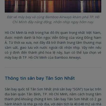
Đặt vé máy bay và cùng Bamboo Airways khám phá TP. Hồ
Chí Minh đầy năng động, nhộn nhịp ngay hôm nay.
Hồ Chí Minh là một trong hai đô thị quan trọng nhất Việt Nam,
được mệnh danh là hòn ngọc Viễn Đông của vùng Đông Nam
Á. Từ thời xa xưa, nơi đây đã trở thành trung tâm thương mại
sầm uất, giao lưu với nước ngoài rất nhộn nhịp. Vậy nên nếu
có ý định đến thành phố hoa lệ này, bạn có thể lựa chọn vé
máy bay đi TP. Hồ Chí Minh của Bamboo Airways.
Thông tin sân bay Tân Sơn Nhất
Sân bay quốc tế Tân Sơn Nhất (mã sân bay “SGN”) tọa lạc trên
địa bàn quận Tân Bình, TP. Hồ Chí Minh, nằm cách trung tâm
thành phố khoảng chừng 8 km. Sân bay Tân Sơn Nhất có 2 ga
hành khách là nhà ga nội địa, với diện tích là 40.048 m2 và nhà