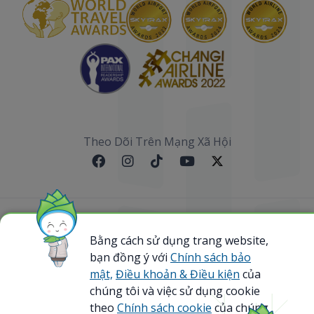
Theo Dõi Trên Mạng Xã Hội
Sơ đồ website
Bằng cách sử dụng trang website,
bạn đồng ý với
Chính sách bảo
@ 2023 Bamboo Airways Copyright. All Rights
Reserved.
mật,
Điều khoản & Điều kiện
của
Business Registration Code: 0107867370
chúng tôi và việc sử dụng cookie
theo
Chính sách cookie
của chúng