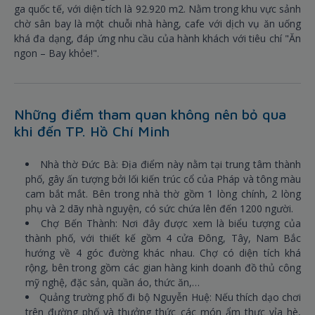
ga quốc tế, với diện tích là 92.920 m2. Nằm trong khu vực sảnh
chờ sân bay là một chuỗi nhà hàng, cafe với dịch vụ ăn uống
khá đa dạng, đáp ứng nhu cầu của hành khách với tiêu chí "Ăn
ngon – Bay khỏe!".
Những điểm tham quan không nên bỏ qua
khi đến TP. Hồ Chí Minh
Nhà thờ Đức Bà: Địa điểm này nằm tại trung tâm thành
phố, gây ấn tượng bởi lối kiến trúc cổ của Pháp và tông màu
cam bắt mắt. Bên trong nhà thờ gồm 1 lòng chính, 2 lòng
phụ và 2 dãy nhà nguyện, có sức chứa lên đến 1200 người.
Chợ Bến Thành: Nơi đây được xem là biểu tượng của
thành phố, với thiết kế gồm 4 cửa Đông, Tây, Nam Bắc
hướng về 4 góc đường khác nhau. Chợ có diện tích khá
rộng, bên trong gồm các gian hàng kinh doanh đồ thủ công
mỹ nghệ, đặc sản, quần áo, thức ăn,…
Quảng trường phố đi bộ Nguyễn Huệ: Nếu thích dạo chơi
trên đường phố và thưởng thức các món ẩm thực vỉa hè,