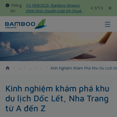
Thông
Từ 18/8/2025, Bamboo Airways
1
/1
tin:
chính thức chuyển toàn bộ chuyến
bay nội địa sang nhà ga T3 Tân
Sơn Nhất
Kinh nghiệm khám phá khu du lịch
Kinh Nghiệm Khám Phá Khu Du Lịch Dố
Kinh nghiệm khám phá khu
du lịch Dốc Lết, Nha Trang
từ A đến Z