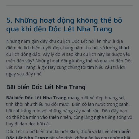
5. Những hoạt động không thể bỏ
qua khi đến Dốc Lết Nha Trang
Những năm gần đây khu du lịch Dốc Lết nổi lên như là địa
điểm du lịch biển tuyệt đẹp, hàng năm thu hút số lượng khách
du lịch đông đảo. Vậy lý do vì sao khu du lịch này lại được yêu
mến đến vậy? Những hoạt động không thể bỏ qua khi đến Dốc
Lết Nha Trang là gì? Hãy cùng chúng tôi tìm hiểu câu trả lời
ngay sau đây nhé.
Bãi biển Dốc Lết Nha Trang
Bãi biển Dốc Lết Nha Trang
mang một vẻ đẹp hoang sơ,
tinh khôi như thiếu nữ đôi mươi. Biển có làn nước trong xanh,
bãi cát trắng mịn với những hàng cây xanh rờn. Đến đây bạn
có thể hòa mình vào thiên nhiên, cùng lắng nghe tiếng sóng vỗ
hay đi dạo dọc bãi cát.
Dốc Lết có bờ biển trải dài hơn 8km, thoải và khi về đêm
biển
Dốc Lết Nha Trang
rất yên tĩnh, không ồn ào như những bãi