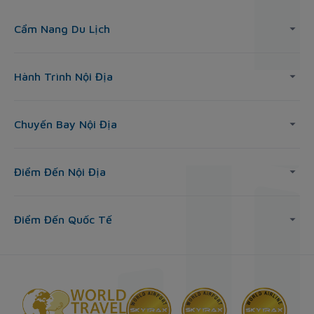
Cẩm Nang Du Lịch
Hành Trình Nội Địa
Chuyến Bay Nội Địa
Điểm Đến Nội Địa
Điểm Đến Quốc Tế