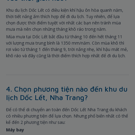
Khu du lịch Dốc Lết có điều kiện khí hậu ôn hòa quanh năm,
thời tiết nắng ấm thích hợp để đi du lịch. Tuy nhiên, để lựa
chọn được thời điểm tuyệt vời nhất các bạn nên tránh mùa
mưa mà nên chọn những tháng khô ráo trong năm.
Mùa mưa tại Dốc Lết bắt đầu từ tháng 10 đến hết tháng 11
với lượng mưa trung bình là 1350 mm/năm. Còn mùa khô thì
rơi vào từ tháng 1 đến tháng 9, trời nắng nhẹ, khí hậu mát mẻ,
khô ráo và đây cũng là thời điểm thích hợp nhất để đi du lịch.
4. Chọn phương tiện nào đến khu du
lịch Dốc Lết, Nha Trang?
Để có thể di chuyển an toàn đến Dốc Lết Nha Trang du khách
có nhiều phương tiện để lựa chọn. Nhưng phổ biến nhất có thể
kể đến 2 phương tiện như sau:
Máy bay