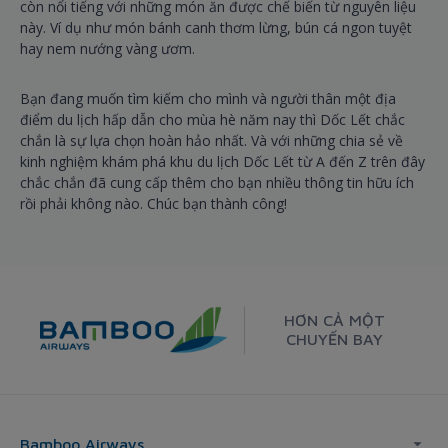
còn nổi tiếng với những món ăn được chế biến từ nguyên liệu
này. Ví dụ như món bánh canh thơm lừng, bún cá ngon tuyệt
hay nem nướng vàng ươm.
Bạn đang muốn tìm kiếm cho mình và người thân một địa
điểm du lịch hấp dẫn cho mùa hè năm nay thì Dốc Lết chắc
chắn là sự lựa chọn hoàn hảo nhất. Và với những chia sẻ về
kinh nghiệm khám phá khu du lịch Dốc Lết từ A đến Z trên đây
chắc chắn đã cung cấp thêm cho bạn nhiều thông tin hữu ích
rồi phải không nào. Chúc bạn thành công!
HƠN CẢ MỘT
CHUYẾN BAY
Bamboo Airways