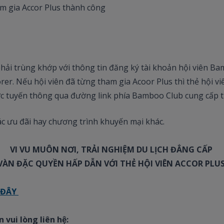
am gia Accor Plus thành công
phải trùng khớp với thông tin đăng ký tài khoản hội viên B
orer. Nếu hội viên đã từng tham gia Acoor Plus thì thẻ hội vi
rực tuyến thông qua đường link phía Bamboo Club cung cấp t
ác ưu đãi hay chương trình khuyến mại khác.
VI VU MUÔN NƠI, TRẢI NGHIỆM DU LỊCH ĐẲNG CẤP
ÀN ĐẶC QUYỀN HẤP DẪN VỚI THẺ HỘI VIÊN ACCOR PLU
 ĐÂY
 vui lòng liên hệ: