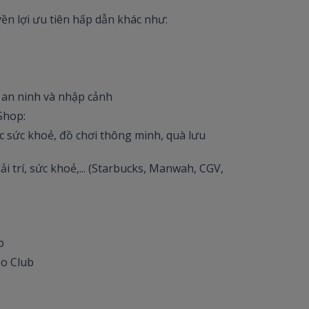
n lợi ưu tiên hấp dẫn khác như:
c an ninh và nhập cảnh
Shop:
c sức khoẻ, đồ chơi thông minh, quà lưu
ải trí, sức khoẻ,... (Starbucks, Manwah, CGV,
b
oo Club