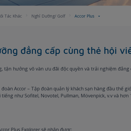
ối Tác Khác
Nghỉ Dưỡng/ Golf
Accor Plus
ưỡng đẳng cấp cùng thẻ hội vi
ồng, tận hưởng vô vàn ưu đãi độc quyền và trải nghiệm đẳ
 đoàn Accor – Tập đoàn quản lý khách sạn hàng đầu thế giới,
 tiếng như Sofitel, Novotel, Pullman, Mövenpick, v.v và hơn
ccor Plus Explorer sẽ nhận được: