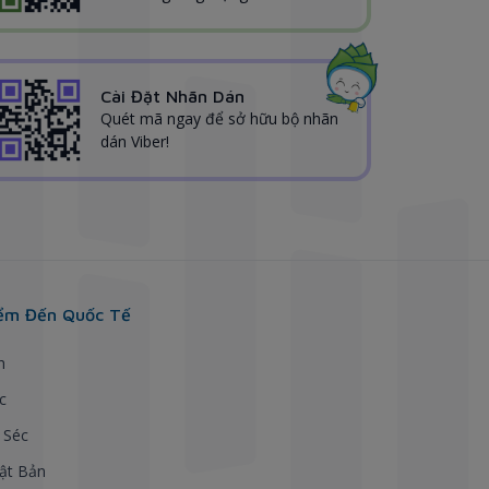
Cài Đặt Nhãn Dán
Quét mã ngay để sở hữu bộ nhãn
dán Viber!
ểm Đến Quốc Tế
h
c
 Séc
ật Bản