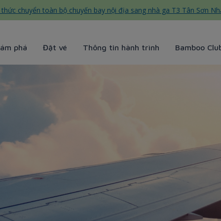
thức chuyển toàn bộ chuyến bay nội địa sang nhà ga T3 Tân Sơn Nh
ám phá
Đặt vé
Thông tin hành trình
Bamboo Clu