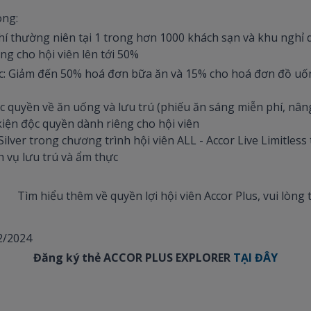
òng:
í thường niên tại 1 trong hơn 1000 khách sạn và khu nghỉ
ng cho hội viên lên tới 50%
c: Giảm đến 50% hoá đơn bữa ăn và 15% cho hoá đơn đồ uốn
quyền về ăn uống và lưu trú (phiếu ăn sáng miễn phí, nâng 
kiện độc quyền dành riêng cho hội viên
ilver trong chương trình hội viên ALL - Accor Live Limitle
h vụ lưu trú và ẩm thực
Tìm hiểu thêm về quyền lợi hội viên Accor Plus, vui lòn
2/2024
Đăng ký thẻ ACCOR PLUS EXPLORER
TẠI ĐÂY