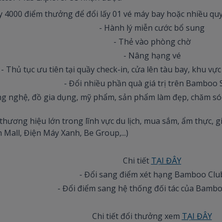
 4000 điểm thưởng để đổi lấy 01 vé máy bay hoặc nhiều quyề
- Hành lý miễn cước bổ sung
- Thẻ vào phòng chờ
- Nâng hạng vé
- Thủ tục ưu tiên tại quầy check-in, cửa lên tàu bay, khu vự
- Đổi nhiều phần quà giá trị trên Bamboo 
ông nghệ, đồ gia dụng, mỹ phẩm, sản phẩm làm đẹp, chăm só
 thương hiệu lớn trong lĩnh vực du lịch, mua sắm, ẩm thực, gi
n Mall, Điện Máy Xanh, Be Group,...)
Chi tiết
TẠI ĐÂY
- Đổi sang điểm xét hạng Bamboo Clu
- Đổi điểm sang hệ thống đối tác của Bamb
Chi tiết đổi thưởng xem
TẠI ĐÂY