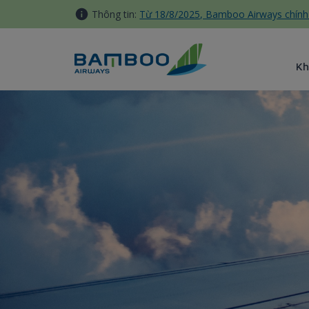
Truy cập nội dung luôn
Thông tin:
Từ 18/8/2025, Bamboo Airways chính 
Kh
Accor Plus - Bamboo Airways