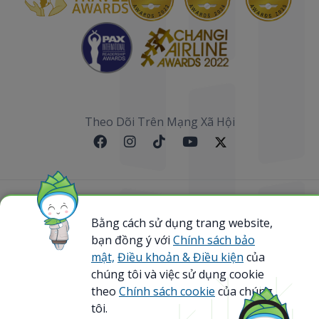
Theo Dõi Trên Mạng Xã Hội
Sơ đồ website
Bằng cách sử dụng trang website,
@ 2023 Bamboo Airways Copyright. All Rights
bạn đồng ý với
Chính sách bảo
Reserved.
mật,
Điều khoản & Điều kiện
của
Business Registration Code: 0107867370
chúng tôi và việc sử dụng cookie
theo
Chính sách cookie
của chúng
tôi.