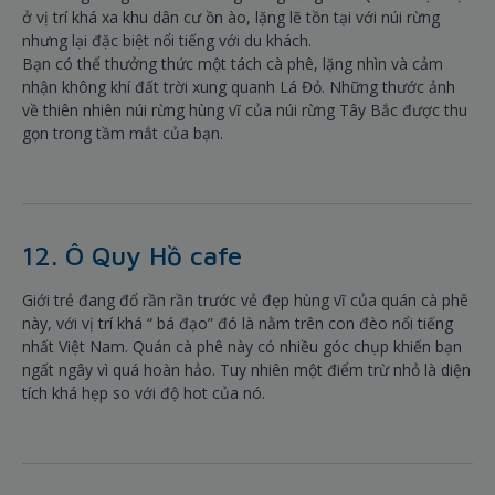
ở vị trí khá xa khu dân cư ồn ào, lặng lẽ tồn tại với núi rừng
nhưng lại đặc biệt nổi tiếng với du khách.
Bạn có thể thưởng thức một tách cà phê, lặng nhìn và cảm
nhận không khí đất trời xung quanh Lá Đỏ. Những thước ảnh
về thiên nhiên núi rừng hùng vĩ của núi rừng Tây Bắc được thu
gọn trong tầm mắt của bạn.
12. Ô Quy Hồ cafe
Giới trẻ đang đổ rần rần trước vẻ đẹp hùng vĩ của quán cà phê
này, với vị trí khá “ bá đạo” đó là nằm trên con đèo nổi tiếng
nhất Việt Nam. Quán cà phê này có nhiều góc chụp khiến bạn
ngất ngây vì quá hoàn hảo. Tuy nhiên một điểm trừ nhỏ là diện
tích khá hẹp so với độ hot của nó.