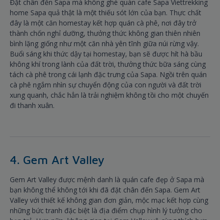
Đặt chân đến Sapa mà không ghé quán cafe Sapa Viettrekking
home Sapa quả thật là một thiếu sót lớn của bạn. Thực chất
đây là một căn homestay kết hợp quán cà phê, nơi đây trở
thành chốn nghỉ dưỡng, thưởng thức không gian thiên nhiên
bình lặng giống như một căn nhà yên tĩnh giữa núi rừng vậy.
Buổi sáng khi thức dậy tại homestay, bạn sẽ được hít hà bầu
không khí trong lành của đất trời, thưởng thức bữa sáng cùng
tách cà phê trong cái lạnh đặc trưng của Sapa. Ngồi trên quán
cà phê ngắm nhìn sự chuyển động của con người và đất trời
xung quanh, chắc hẳn là trải nghiệm không tồi cho một chuyến
đi thanh xuân.
4. Gem Art Valley
Gem Art Valley được mệnh danh là quán cafe đẹp ở Sapa mà
bạn không thể không tới khi đã đặt chân đến Sapa. Gem Art
Valley với thiết kế không gian đơn giản, mộc mạc kết hợp cùng
những bức tranh đặc biệt là địa điểm chụp hình lý tưởng cho