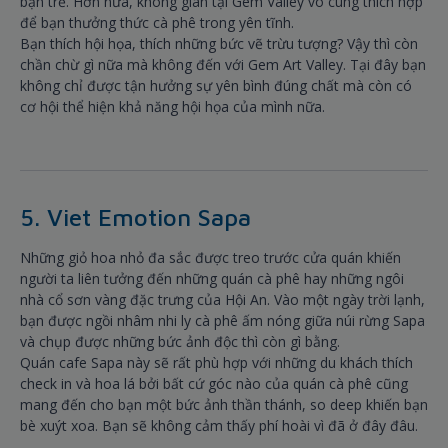
bạn trẻ. Hơn nữa, không gian tại Gem Valley vô cùng thích hợp
để bạn thưởng thức cà phê trong yên tĩnh.
Bạn thích hội họa, thích những bức vẽ trừu tượng? Vậy thì còn
chần chừ gì nữa mà không đến với Gem Art Valley. Tại đây bạn
không chỉ được tận hưởng sự yên bình đúng chất mà còn có
cơ hội thể hiện khả năng hội họa của mình nữa.
5. Viet Emotion Sapa
Những giỏ hoa nhỏ đa sắc được treo trước cửa quán khiến
người ta liên tưởng đến những quán cà phê hay những ngôi
nhà cổ sơn vàng đặc trưng của Hội An. Vào một ngày trời lạnh,
bạn được ngồi nhâm nhi ly cà phê ấm nóng giữa núi rừng Sapa
và chụp được những bức ảnh độc thì còn gì bằng.
Quán cafe Sapa này sẽ rất phù hợp với những du khách thích
check in và hoa lá bởi bất cứ góc nào của quán cà phê cũng
mang đến cho bạn một bức ảnh thần thánh, so deep khiến bạn
bè xuýt xoa. Bạn sẽ không cảm thấy phí hoài vì đã ở đây đâu.