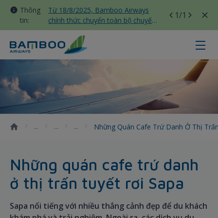
Thông
Từ 18/8/2025, Bamboo Airways
1
/1
tin:
chính thức chuyển toàn bộ chuyến
bay nội địa sang nhà ga T3 Tân
Sơn Nhất
Những quán cafe trứ danh ở thị tr
Những Quán Cafe Trứ Danh Ở Thị Trấn
Những quán cafe trứ danh
ở thị trấn tuyết rơi Sapa
Sapa nổi tiếng với nhiều thắng cảnh đẹp để du khách
khám phá và trải nghiệm. Ngoài ra, các dịch vụ du