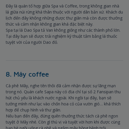
Đây là quán tổ hợp giữa Spa và Coffee, trong không gian nhà
lá giữa núi rừng khá thân thuộc với người dân bản xứ. Khách du
lịch đến đây không những được thư giãn mà còn được thưởng
thức và cảm nhận không gian khá đặc biệt này.
Spa tại lá Dao Spa tả Van không giống như các thành phố lớn.
Tại đây bạn sẽ được trải nghiệm kỹ thuật tắm bằng lá thuốc
tuyệt vời của người Dao đỏ.
8. Mây coffee
Cà phê Mây, nghe tên thôi đã cảm nhận được sự lãng mạn
trong nó. Quán cafe Sapa này có địa chỉ tại số 2 Fansipan thu
hút chủ yếu là khách nước ngoài. Khi ngồi tại đây, bạn sẽ
tưởng mình như lạc vào chốn hoa cỏ của vườn gió… khá thích
hợp để chụp hình và thư giãn.
Nếu bạn đến đây, đừng quên thưởng thức tách cà phê ngon
tuyệt ở Mây nhé. Còn gì thú vị và tuyệt vời hơn khi được cùng
bạn bè ngồi uống cà phê và ngắm mây bồng bềnh trôi.