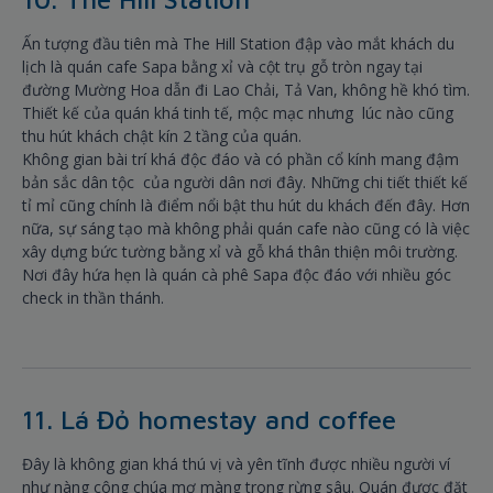
Ấn tượng đầu tiên mà The Hill Station đập vào mắt khách du
lịch là quán cafe Sapa bằng xỉ và cột trụ gỗ tròn ngay tại
đường Mường Hoa dẫn đi Lao Chải, Tả Van, không hề khó tìm.
Thiết kế của quán khá tinh tế, mộc mạc nhưng lúc nào cũng
thu hút khách chật kín 2 tầng của quán.
Không gian bài trí khá độc đáo và có phần cổ kính mang đậm
bản sắc dân tộc của người dân nơi đây. Những chi tiết thiết kế
tỉ mỉ cũng chính là điểm nổi bật thu hút du khách đến đây. Hơn
nữa, sự sáng tạo mà không phải quán cafe nào cũng có là việc
xây dựng bức tường bằng xỉ và gỗ khá thân thiện môi trường.
Nơi đây hứa hẹn là quán cà phê Sapa độc đáo với nhiều góc
check in thần thánh.
11. Lá Đỏ homestay and coffee
Đây là không gian khá thú vị và yên tĩnh được nhiều người ví
như nàng công chúa mơ màng trong rừng sâu. Quán được đặt