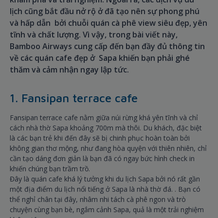
lịch cũng bắt đầu nở rộ ở đã tạo nên sự phong phú
và hấp dẫn bởi chuỗi quán cà phê view siêu đẹp, yên
tĩnh và chất lượng. Vì vậy, trong bài viết này,
Bamboo Airways cung cấp đến bạn đầy đủ thông tin
về các quán cafe đẹp ở Sapa khiến bạn phải ghé
thăm và cảm nhận ngay lập tức.
1. Fansipan terrace cafe
Fansipan terrace cafe nằm giữa núi rừng khá yên tĩnh và chỉ
cách nhà thờ Sapa khoảng 700m mà thôi. Du khách, đặc biệt
là các bạn trẻ khi đến đây sẽ bị chinh phục hoàn toàn bởi
không gian thơ mộng, như đang hòa quyện với thiên nhiên, chỉ
cần tạo dáng đơn giản là bạn đã có ngay bức hình check in
khiến chúng bạn trầm trồ.
Đây là quán cafe khá lý tưởng khi du lịch Sapa bởi nó rất gần
một địa điểm du lịch nổi tiếng ở Sapa là nhà thờ đá. . Bạn có
thể nghỉ chân tại đây, nhâm nhi tách cà phê ngon và trò
chuyện cùng bạn bè, ngắm cảnh Sapa, quả là một trải nghiệm