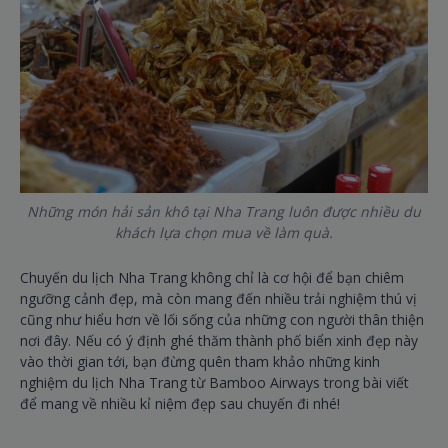
Những món hải sản khô tại Nha Trang luôn được nhiều du
khách lựa chọn mua về làm quà.
Chuyến du lịch Nha Trang không chỉ là cơ hội để bạn chiêm
ngưỡng cảnh đẹp, mà còn mang đến nhiều trải nghiệm thú vị
cũng như hiểu hơn về lối sống của những con người thân thiện
nơi đây. Nếu có ý định ghé thăm thành phố biển xinh đẹp này
vào thời gian tới, bạn đừng quên tham khảo những kinh
nghiệm du lịch Nha Trang từ Bamboo Airways trong bài viết
để mang về nhiều kỉ niệm đẹp sau chuyến đi nhé!