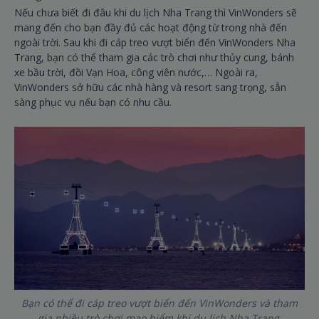
Nếu chưa biết đi đâu khi du lịch Nha Trang thì VinWonders sẽ
mang đến cho bạn đầy đủ các hoạt động từ trong nhà đến
ngoài trời. Sau khi đi cáp treo vượt biển đến VinWonders Nha
Trang, bạn có thể tham gia các trò chơi như thủy cung, bánh
xe bầu trời, đồi Vạn Hoa, công viên nước,… Ngoài ra,
VinWonders sở hữu các nhà hàng và resort sang trọng, sẵn
sàng phục vụ nếu bạn có nhu cầu.
Bạn có thể đi cáp treo vượt biển đến VinWonders và tham
gia nhiều trò chơi mạo hiểm khi du lịch Nha Trang.