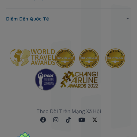
Điểm Đến Quốc Tế
Theo Dõi Trên Mạng Xã Hội