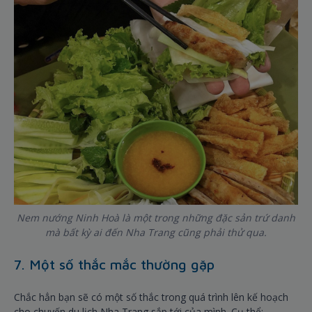
Nem nướng Ninh Hoà là một trong những đặc sản trứ danh
mà bất kỳ ai đến Nha Trang cũng phải thử qua.
7. Một số thắc mắc thường gặp
Chắc hẳn bạn sẽ có một số thắc trong quá trình lên kế hoạch
cho chuyến du lịch Nha Trang sắp tới của mình. Cụ thể: