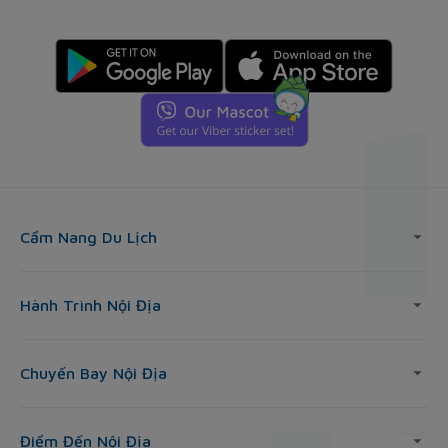
Cẩm Nang Du Lịch
Hành Trình Nội Địa
Chuyến Bay Nội Địa
Điểm Đến Nội Địa