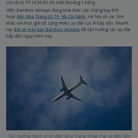
còn đi từ TP.HCM thì chỉ mất khoảng 1 tiếng.
Hiện Bamboo Airways đang khai thác các chặng bay linh
hoạt
đến Nha Trang từ TP. Hồ Chí Minh
, Hà Nội và các tỉnh
khác với mức giá tốt cùng nhiều ưu đãi cực kì hấp dẫn. Nhanh
tay
đặt vé máy bay Bamboo Airways
để tận hưởng các ưu đãi
hấp dẫn ngay hôm nay.
Tận hưởng hành trình đến Nha Trang thoải mái và đầy tiện