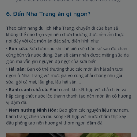
6. Đến Nha Trang ăn gì ngon?
Theo cẩm nang du lịch Nha Trang, chuyến đi của bạn sẽ
không thể nào trọn vẹn nếu chưa thưởng thức nền ẩm thực
nơi đây với các món ăn đặc sản, điển hình như:
•
Bún sứa:
Sứa tươi sau khi chế biến sẽ chần sơ sau đó chan
cùng bún và nước dùng. Bạn sẽ cảm nhận được miếng sữa dai
giòn mà vẫn giữ nguyên độ ngọt của sứa biển.
•
Hải sản:
Bạn có thể thưởng thức các món ăn hải sản tươi
ngon ở Nha Trang với mức giá vô cùng phải chăng như gỏi
sứa, gỏi cá mai, lẩu ghẹ, lẩu hải sản,…
•
Bánh canh chả cá:
Bánh canh khi kết hợp với chả chiên và
hấp cùng chút nước lèo thanh thanh tạo nên món ăn có hương
vị đậm đà.
•
Nem nướng Ninh Hòa:
Bao gồm các nguyên liệu như nem,
bánh tráng chiên và rau sống kết hợp với nước chấm thịt xay
đậu phộng tạo nên hương vị thơm ngon đậm đà.