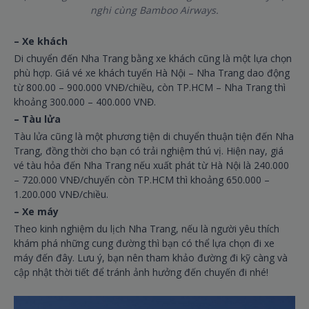
nghi cùng Bamboo Airways.
– Xe khách
Di chuyển đến Nha Trang bằng xe khách cũng là một lựa chọn
phù hợp. Giá vé xe khách tuyến Hà Nội – Nha Trang dao động
từ 800.00 – 900.000 VNĐ/chiều, còn TP.HCM – Nha Trang thì
khoảng 300.000 – 400.000 VNĐ.
– Tàu lửa
Tàu lửa cũng là một phương tiện di chuyển thuận tiện đến Nha
Trang, đồng thời cho bạn có trải nghiệm thú vị. Hiện nay, giá
vé tàu hỏa đến Nha Trang nếu xuất phát từ Hà Nội là 240.000
– 720.000 VNĐ/chuyến còn TP.HCM thì khoảng 650.000 –
1.200.000 VNĐ/chiều.
– Xe máy
Theo kinh nghiệm du lịch Nha Trang, nếu là người yêu thích
khám phá những cung đường thì bạn có thể lựa chọn đi xe
máy đến đây. Lưu ý, bạn nên tham khảo đường đi kỹ càng và
cập nhật thời tiết để tránh ảnh hưởng đến chuyến đi nhé!