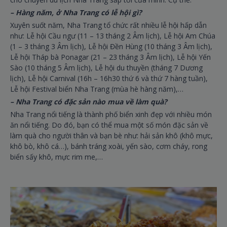
– Hàng năm, ở Nha Trang có lễ hội gì?
Xuyên suốt năm, Nha Trang tổ chức rất nhiều lễ hội hấp dẫn
như: Lễ hội Cầu ngư (11 – 13 tháng 2 Âm lịch), Lễ hội Am Chúa
(1 – 3 tháng 3 Âm lịch), Lễ hội Đền Hùng (10 tháng 3 Âm lịch),
Lễ hội Tháp bà Ponagar (21 – 23 tháng 3 Âm lịch), Lễ hội Yến
Sào (10 tháng 5 Âm lịch), Lễ hội du thuyền (tháng 7 Dương
lịch), Lễ hội Carnival (16h – 16h30 thứ 6 và thứ 7 hàng tuần),
Lễ hội Festival biển Nha Trang (mùa hè hàng năm),…
– Nha Trang có đặc sản nào mua về làm quà?
Nha Trang nổi tiếng là thành phố biển xinh đẹp với nhiều món
ăn nổi tiếng. Do đó, bạn có thể mua một số món đặc sản về
làm quà cho người thân và bạn bè như: hải sản khô (khô mực,
khô bò, khô cá…), bánh tráng xoài, yến sào, cơm cháy, rong
biển sấy khô, mực rim me,…