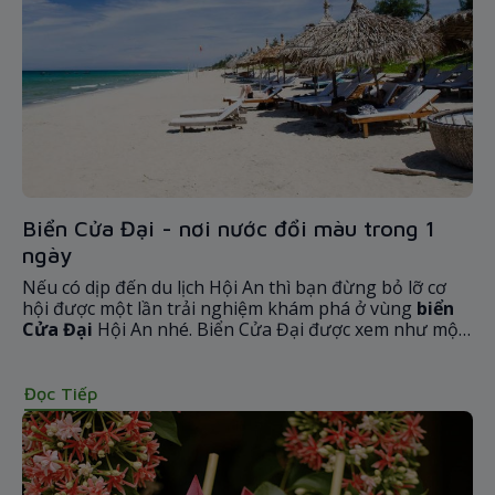
Biển Cửa Đại - nơi nước đổi màu trong 1
ngày
Nếu có dịp đến du lịch Hội An thì bạn đừng bỏ lỡ cơ
hội được một lần trải nghiệm khám phá ở vùng
biển
Cửa Đại
Hội An nhé. Biển Cửa Đại được xem như một
vùng ngoại ô của phố cổ Hội An. Biển Cửa Đại là điểm
du lịch với biển xanh, cát trắng, những hàng dừa xanh
rì, và còn chứa đựng những nét đẹp chân chất của
Đọc Tiếp
những người dân vùng biển.