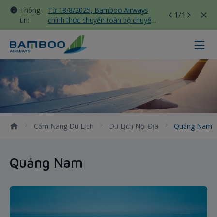
Thông
Từ 18/8/2025, Bamboo Airways
1
/1
tin:
chính thức chuyển toàn bộ chuyến
bay nội địa sang nhà ga T3 Tân
Sơn Nhất
Quảng Nam - Bamboo Airways
Cẩm Nang Du Lịch
Du Lịch Nội Địa
Quảng Nam
Quảng Nam