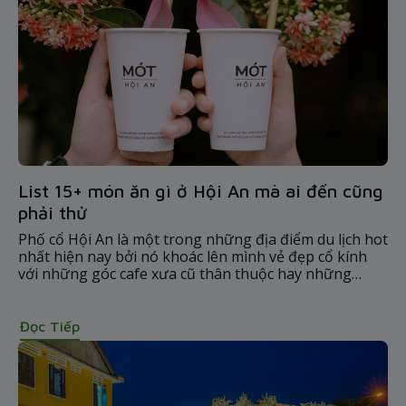
List 15+ món ăn gì ở Hội An mà ai đến cũng
phải thử
Phố cổ Hội An là một trong những địa điểm du lịch hot
nhất hiện nay bởi nó khoác lên mình vẻ đẹp cổ kính
với những góc cafe xưa cũ thân thuộc hay những
khung cảnh nên thơ làm say đắm lòng người. Bên
cạnh đó, nơi đây còn nổi tiếng bởi những công trình
kiến trúc độc đáo, con người thì nồng hậu và đặc biệt
Đọc Tiếp
khi nhắc đến Phố cổ Hội An mọi người không thể
không nhắc đến ẩm thực tại đây.