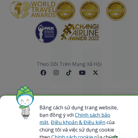
Theo Dõi Trên Mạng Xã Hội
Sơ đồ website
Bằng cách sử dụng trang website,
bạn đồng ý với
Chính sách bảo
@ 2023 Bamboo Airways Copyright. All Rights
Reserved.
mật,
Điều khoản & Điều kiện
của
Business Registration Code: 0107867370
chúng tôi và việc sử dụng cookie
theo
Chính sách cookie
của chúng