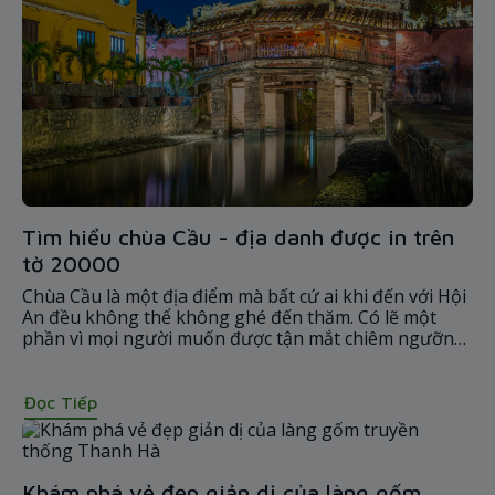
Tìm hiểu chùa Cầu - địa danh được in trên
tờ 20000
Chùa Cầu là một địa điểm mà bất cứ ai khi đến với Hội
An đều không thể không ghé đến thăm. Có lẽ một
phần vì mọi người muốn được tận mắt chiêm ngưỡng
hình ảnh của địa danh được in trang trọng trên tờ tiền
20.000đ, một phần vì chính vẻ đẹp cũng như vị trí đặc
biệt của nó.
Đọc Tiếp
Khám phá vẻ đẹp giản dị của làng gốm