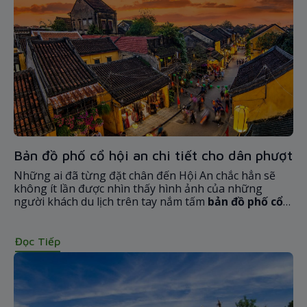
Bản đồ phố cổ hội an chi tiết cho dân phượt
Những ai đã từng đặt chân đến Hội An chắc hẳn sẽ
không ít lần được nhìn thấy hình ảnh của những
người khách du lịch trên tay nắm tấm
bản đồ phố cổ
Hội An
bằng giấy, đó có lẽ là cách để họ thực sự khám
phá vẻ đẹp của Hội An trọn vẹn nhất, và để khám phá
Hội An trong từng ngóc ngách. Có lẽ, một trong số các
Đọc Tiếp
bạn ở đây đang ấp ủ một chuyến đi Hội An, đúng chứ?