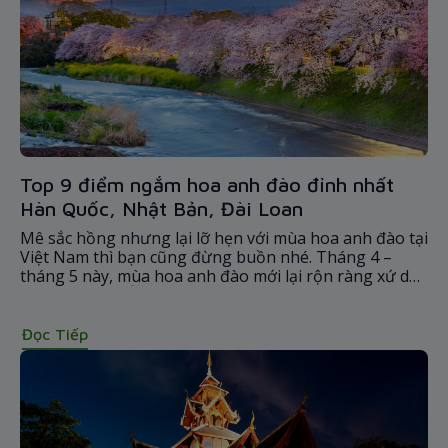
Top 9 điểm ngắm hoa anh đào đỉnh nhất
Hàn Quốc, Nhật Bản, Đài Loan
Mê sắc hồng nhưng lại lỡ hẹn với mùa hoa anh đào tại
Việt Nam thì bạn cũng đừng buồn nhé. Tháng 4 –
tháng 5 này, mùa hoa anh đào mới lại rộn ràng xứ du
lịch Đông Bắc Á. Vì mùa hoa chỉ diễn ra trong thời gian
ngắn nên nếu bạn không muốn bỏ lỡ thì hãy lên kế
hoạch ngay từ bây giờ nhé
Đọc Tiếp