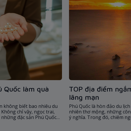
ú Quốc làm quà
TOP địa điểm ngắm
lãng mạn
n không biết bao nhiêu du
Phú Quốc là hòn đảo du lịch
Không chỉ vậy, ngọc trai,
nhiên thơ mộng, những công 
là những đặc sản Phú Quốc
ý nghĩa. Trong đó, chiêm n
 du khách đến đây ưa thích.
khoảnh khắc bạn không thể
đảo ngọc.