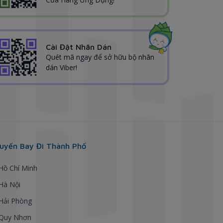
Cài Đặt Nhãn Dán
Quét mã ngay để sở hữu bộ nhãn
dán Viber!
uyến Bay Đi Thành Phố
 Hồ Chí Minh
 Hà Nội
 Hải Phòng
 Quy Nhơn