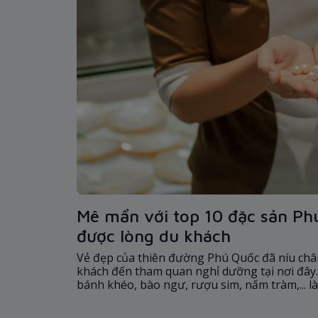
Mê mẩn với top 10 đặc sản Ph
được lòng du khách
Vẻ đẹp của thiên đường Phú Quốc đã níu châ
khách đến tham quan nghỉ dưỡng tại nơi đây. 
bánh khéo, bào ngư, rượu sim, nấm tràm,... 
làm quà cho những gia đình, bạn bè rất được