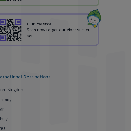
Our Mascot
Scan now to get our Viber sticker
set!
ternational Destinations
ited Kingdom
rmany
pan
dney
rea