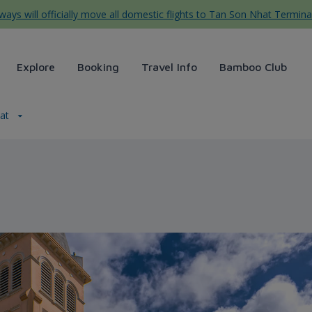
ys will officially move all domestic flights to Tan Son Nhat Termina
Explore
Booking
Travel Info
Bamboo Club
Lat