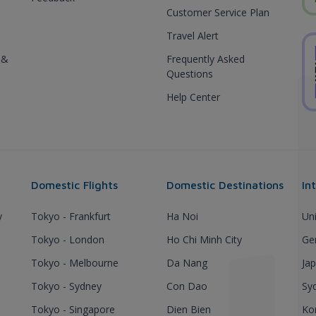
Customer Service Plan
Travel Alert
 &
Frequently Asked
Questions
Help Center
Domestic Flights
Domestic Destinations
In
y
Tokyo - Frankfurt
Ha Noi
Un
Tokyo - London
Ho Chi Minh City
Ge
Tokyo - Melbourne
Da Nang
Ja
Tokyo - Sydney
Con Dao
Sy
Tokyo - Singapore
Dien Bien
Ko