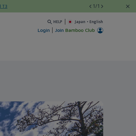
1
/1
l T3
HELP
Japan
•
English
Login
Join
Bamboo Club