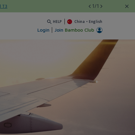
1
/1
l T3
HELP
China
•
English
Login
Join
Bamboo Club