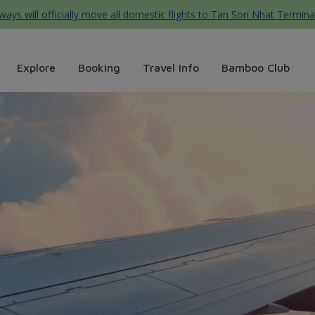
ys will officially move all domestic flights to Tan Son Nhat Termina
Explore
Booking
Travel Info
Bamboo Club
ys