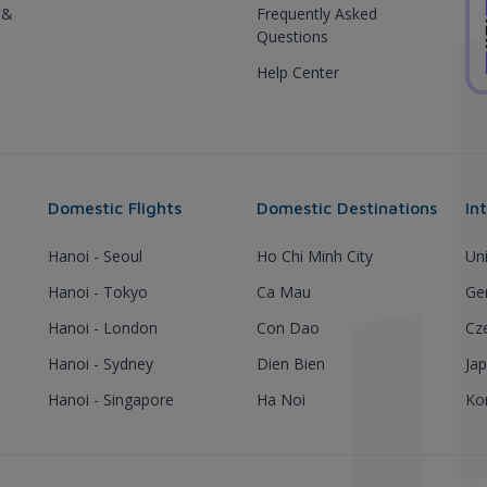
 &
Frequently Asked
Questions
Help Center
Domestic Flights
Domestic Destinations
In
Hanoi - Seoul
Ho Chi Minh City
Un
Hanoi - Tokyo
Ca Mau
Ge
Hanoi - London
Con Dao
Cz
Hanoi - Sydney
Dien Bien
Ja
Hanoi - Singapore
Ha Noi
Ko