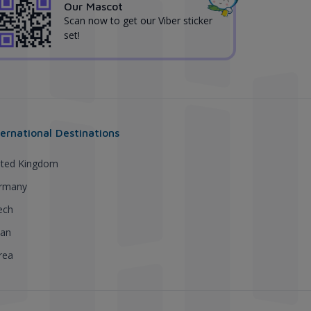
Our Mascot
Scan now to get our Viber sticker
set!
ternational Destinations
ited Kingdom
rmany
ech
pan
rea