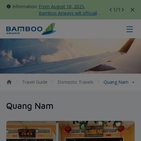
Information:
From August 18, 2025,
1
/1
Bamboo Airways will officially
move all domestic flights to
Tan Son Nhat Terminal T3
Quang Nam - Bamboo Airways
Travel Guide
Domestic Travels
Quang Nam
Quang Nam