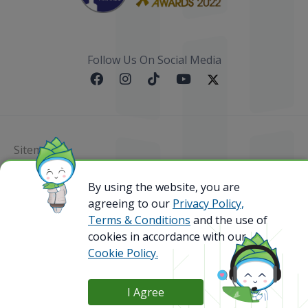
Follow Us On Social Media
Sitemap
@ 2023 Bamboo Airways Copyright. All Rights
By using the website, you are
Reserved.
agreeing to our
Privacy Policy,
Business Registration Code: 010786737
Terms & Conditions
and the use of
cookies in accordance with our
Cookie Policy.
I Agree