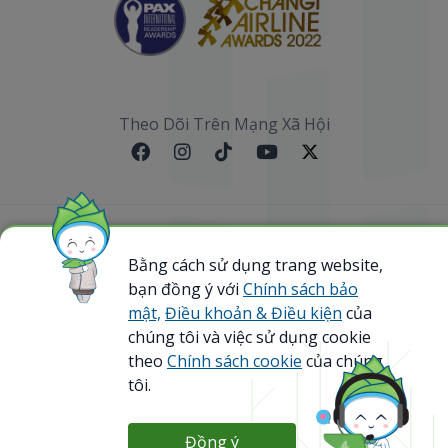
Theo Dõi Trên Mạng Xã Hội
Sơ đồ website
Bằng cách sử dụng trang website,
bạn đồng ý với
Chính sách bảo
@ 2023 Bamboo Airways Copyright. All Rights
Reserved.
mật,
Điều khoản & Điều kiện
của
Business Registration Code: 0107867370
chúng tôi và việc sử dụng cookie
theo
Chính sách cookie
của chúng
tôi.
Đồng ý