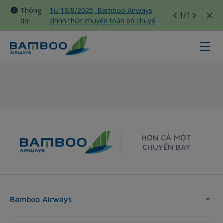
Thông
Từ 18/8/2025, Bamboo Airways
1
/1
tin:
chính thức chuyển toàn bộ chuyến
bay nội địa sang nhà ga T3 Tân
Sơn Nhất
Sydney - Bamboo Airways
HƠN CẢ MỘT
CHUYẾN BAY
Bamboo Airways