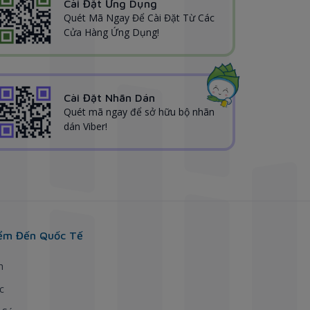
Cài Đặt Ứng Dụng
Quét Mã Ngay Để Cài Đặt Từ Các
Cửa Hàng Ứng Dụng!
Cài Đặt Nhãn Dán
Quét mã ngay để sở hữu bộ nhãn
dán Viber!
ểm Đến Quốc Tế
h
c