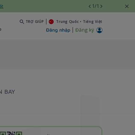
1
/1
ất
TRỢ GIÚP
Trung Quốc
•
Tiếng Việt
b
Đăng ký
Đăng nhập
N BAY