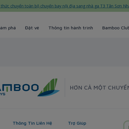
thức chuyển toàn bộ chuyến bay nội địa sang nhà ga T3 Tân Sơn Nh
ám phá
Đặt vé
Thông tin hành trình
Bamboo Clu
irways
HƠN CẢ MỘT CHUYẾ
Thông Tin Liên Hệ
Trợ Giúp