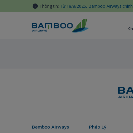
Truy cập nội dung luôn
Thông tin:
Từ 18/8/2025, Bamboo Airways chính 
Kh
Taipei - Bangkok - Bamboo A
Bamboo Airways
Pháp Lý